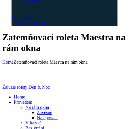
Vzorkovna
+420 737 739 714
Zatemňovací roleta Maestra na
rám okna
Home
Zatemňovací roleta Maestra na rám okna
Žaluzie rolety Den & Noc
Home
Provedení
Na rám okna
Závěsné
Nalepovací
V kazetě
Bez vrtání