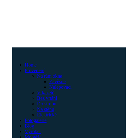
Home
Provedení
Na rám okna
Závěsné
Nalepovací
V kazetě
Bez vrtání
Do stropu
Na stěnu
Elektrické
Fotogalerie
Blog
Výrobci
Montáže