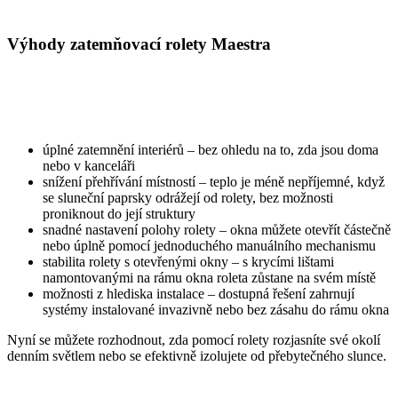
Výhody zatemňovací rolety Maestra
úplné zatemnění interiérů – bez ohledu na to, zda jsou doma
nebo v kanceláři
snížení přehřívání místností – teplo je méně nepříjemné, když
se sluneční paprsky odrážejí od rolety, bez možnosti
proniknout do její struktury
snadné nastavení polohy rolety – okna můžete otevřít částečně
nebo úplně pomocí jednoduchého manuálního mechanismu
stabilita rolety s otevřenými okny – s krycími lištami
namontovanými na rámu okna roleta zůstane na svém místě
možnosti z hlediska instalace – dostupná řešení zahrnují
systémy instalované invazivně nebo bez zásahu do rámu okna
Nyní se můžete rozhodnout, zda pomocí rolety rozjasníte své okolí
denním světlem nebo se efektivně izolujete od přebytečného slunce.