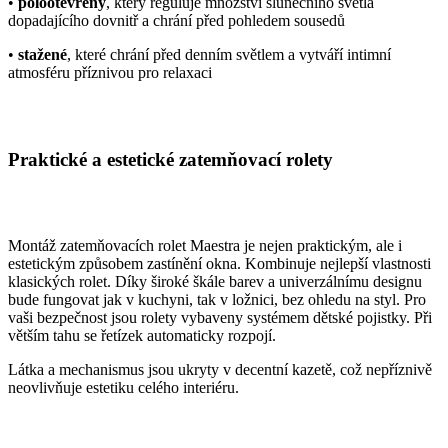
•
polootevřený
, který reguluje množství slunečního světla
dopadajícího dovnitř a chrání před pohledem sousedů
•
stažené
, které chrání před denním světlem a vytváří intimní
atmosféru příznivou pro relaxaci
Praktické a estetické zatemňovací rolety
Montáž zatemňovacích rolet Maestra je nejen praktickým, ale i
estetickým způsobem zastínění okna. Kombinuje nejlepší vlastnosti
klasických rolet. Díky široké škále barev a univerzálnímu designu
bude fungovat jak v kuchyni, tak v ložnici, bez ohledu na styl. Pro
vaši bezpečnost jsou rolety vybaveny systémem dětské pojistky. Při
větším tahu se řetízek automaticky rozpojí.
Látka a mechanismus jsou ukryty v decentní kazetě, což nepříznivě
neovlivňuje estetiku celého interiéru.