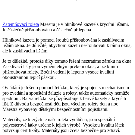
Zatemňovací roleta
Maestra je v hliníkové kazetě s krycími lištami.
Je částečně přišroubována a částečně přilepena.
Hliníková kazeta je pomocí šroubů přišroubována k zasklívacím
lištám okna. Je důležité, abychom kazetu nešroubovali k rámu okna,
ale k zasklívacím lištám.
Je to důležité, protože díky tomuto řešení neztratíme záruku na okna.
Zasklívací lišty jsou vyměnitelným prvkem okna, a lze k nim
přišroubovat rolety. Boční vedení je lepeno vysoce kvalitní
oboustrannou lepicí páskou.
Ovládání je řešeno pomocí řetízku, který je spojen s mechanismem
pro zvedání a spouštění žaluzie a rolety, takže automaticky nemůže
spadnout. Barva řetízku se přizpůsobuje k barvě kazety a krycích
lišt. Z důvodu bezpečnosti dětí jsou všechny rolety den a noc
Maestra vybaveny dětskými bezpečnostními pojistkami.
Materiály, ze kterých je naše roleta vyráběna, jsou speciální
polyesterové látky určené k jejich výrobě. Vysokou kvalitu látek
potvrzují certifikáty. Materiály jsou zcela bezpečné pro zdraví.