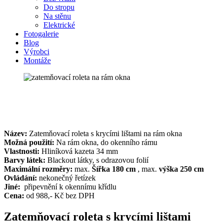
Do stropu
Na stěnu
Elektrické
Fotogalerie
Blog
Výrobci
Montáže
Název:
Zatemňovací roleta s krycími lištami na rám okna
Možná použití:
Na rám okna, do okenního rámu
Vlastnosti:
Hliníková kazeta 34 mm
Barvy látek:
Blackout látky, s odrazovou folií
Maximální rozměry:
max.
Šířka 180 cm
, max.
výška 250 cm
Ovládání:
nekonečný řetízek
Jiné:
připevnění k okennímu křídlu
Cena:
od 988,- Kč bez DPH
Zatemňovací roleta s krycími lištami