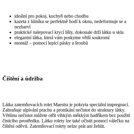
ideální pro pokoj, kuchyň nebo chodbu
kazeta z hliníku se perfektně hodí k oknu, nedeformuje se a
nezbarví
praktické nalepovací krycí lišty, dokonale drží látku u skla
elegantní látka, která vám poskytne větší soukromí
montáž – pomocí lepící pásky a šroubů
Čištění a údržba
Látka zatemňovacích rolet Maestra je pokryta speciální impregnací.
Zabraňuje ulpívání prachu a pronikání nečistot do struktury látky.
Většinu nečistot můžete otřít vlhkým měkkým hadříkem bez použití
čisticího prostředku. Látku rolety lze také očistit pomocí válečku na
čištění oděvů. Zatemňovací rolety nelze prát ani žehlit.