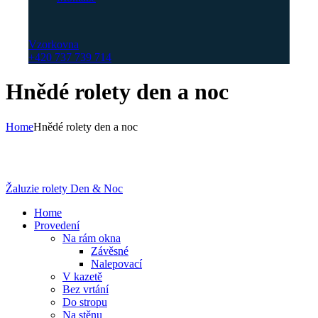
Vzorkovna
+420 737 739 714
Hnědé rolety den a noc
Home
Hnědé rolety den a noc
Žaluzie rolety Den & Noc
Home
Provedení
Na rám okna
Závěsné
Nalepovací
V kazetě
Bez vrtání
Do stropu
Na stěnu