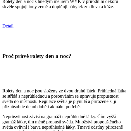
Rolety den a noc s hnědým melírem WYK v přírodním dekoru
skvěle spojují tóny země a doplňují nábytek ze dřeva a kůže.
Detail
Proč právě rolety den a noc?
Rolety den a noc jsou složeny ze dvou druhů látek. Průhledná látka
se střídá s neprůhlednou a posouváním se upravuje propustnost
světla do místnosti. Regulace světla je plynulá a přirozeně si ji
přizpůsobíte denní době i aktuální potřebě.
Neprůsvitnost závisí na gramáži neprůhledné látky. Čím vyšší
gramáž látky, tím méně propustí světla. Množství propouštěného
světla ovlivní i barva neprůhledné látky. Tmavé odstíny přirozeně