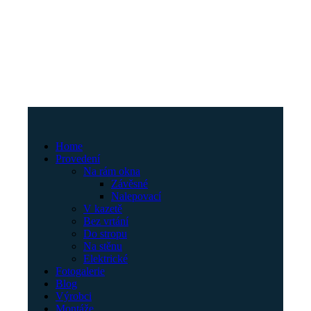
Home
Provedení
Na rám okna
Závěsné
Nalepovací
V kazetě
Bez vrtání
Do stropu
Na stěnu
Elektrické
Fotogalerie
Blog
Výrobci
Montáže