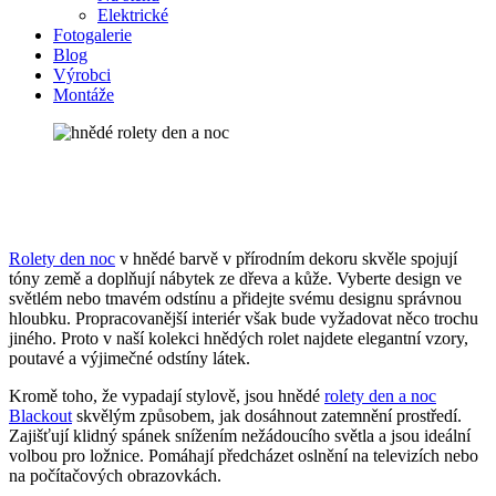
Elektrické
Fotogalerie
Blog
Výrobci
Montáže
Rolety den noc
v hnědé barvě v přírodním dekoru skvěle spojují
tóny země a doplňují nábytek ze dřeva a kůže. Vyberte design ve
světlém nebo tmavém odstínu a přidejte svému designu správnou
hloubku. Propracovanější interiér však bude vyžadovat něco trochu
jiného. Proto v naší kolekci hnědých rolet najdete elegantní vzory,
poutavé a výjimečné odstíny látek.
Kromě toho, že vypadají stylově, jsou hnědé
rolety den a noc
Blackout
skvělým způsobem, jak dosáhnout zatemnění prostředí.
Zajišťují klidný spánek snížením nežádoucího světla a jsou ideální
volbou pro ložnice. Pomáhají předcházet oslnění na televizích nebo
na počítačových obrazovkách.