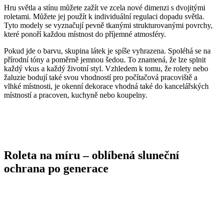
Hru světla a stínu můžete zažít ve zcela nové dimenzi s dvojitými
roletami. Můžete jej použít k individuální regulaci dopadu světla.
Tyto modely se vyznačují pevně tkanými strukturovanými povrchy,
které ponoří každou místnost do příjemné atmosféry.
Pokud jde o barvu, skupina látek je spíše vyhrazena. Spoléhá se na
přírodní tóny a poměrně jemnou šedou. To znamená, že lze splnit
každý vkus a každý životní styl. Vzhledem k tomu, že rolety nebo
žaluzie bodují také svou vhodností pro počítačová pracoviště a
vlhké místnosti, je okenní dekorace vhodná také do kancelářských
místností a pracoven, kuchyně nebo koupelny.
Roleta na míru – oblíbená sluneční
ochrana po generace